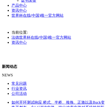
证书荣誉
产品中心
资讯中心
世界杯在线(中国)唯一官方网站
当前位置
:
法德世界杯在线(中国)唯一官方网站
资讯中心
新闻动态
NEWS
常见问题
行业资讯
公司活动
如何开环测试响应
桥式、半桥、推挽、正激以及Buck变