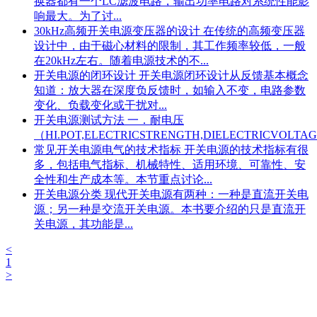
换器都有一个LC滤波电路，输出功率电路对系统性能影
响最大。为了讨...
30kHz高频开关电源变压器的设计
在传统的高频变压器
设计中，由于磁心材料的限制，其工作频率较低，一般
在20kHz左右。随着电源技术的不...
开关电源的闭环设计
开关电源闭环设计从反馈基本概念
知道：放大器在深度负反馈时，如输入不变，电路参数
变化、负载变化或干扰对...
开关电源测试方法
一．耐电压
（HI.POT,ELECTRICSTRENGTH,DIELECTRICVOLTAGE
常见开关电源电气的技术指标
开关电源的技术指标有很
多，包括电气指标、机械特性、适用环境、可靠性、安
全性和生产成本等。本节重点讨论...
开关电源分类
现代开关电源有两种：一种是直流开关电
源；另一种是交流开关电源。本书要介绍的只是直流开
关电源，其功能是...
<
1
>