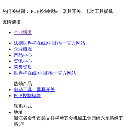
热门关键词： PCB控制模块、器具开关、电动工具扳机
友情链接：
企业博客
法德世界杯在线(中国)唯一官方网站
企业概况
产品中心
资讯中心
荣誉资质
世界杯在线(中国)唯一官方网站
热销产品
电动工具、器具开关
PCB控制模块
联系方式
地址：
浙江省金华市武义县桐琴五金机械工业园纬六东路经五
路5号