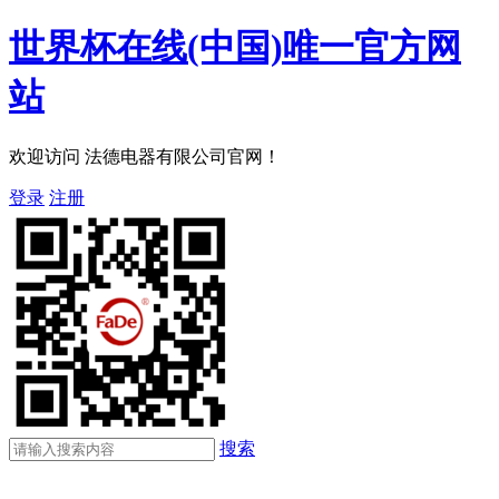
世界杯在线(中国)唯一官方网
站
欢迎访问 法德电器有限公司官网！
登录
注册
搜索