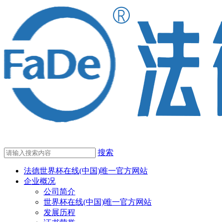
搜索
法德世界杯在线(中国)唯一官方网站
企业概况
公司简介
世界杯在线(中国)唯一官方网站
发展历程