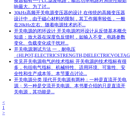
换器都有一个LC滤波电路，输出功率电路对系统性能影
响最大。为了讨...
30kHz高频开关电源变压器的设计
在传统的高频变压器
设计中，由于磁心材料的限制，其工作频率较低，一般
在20kHz左右。随着电源技术的不...
开关电源的闭环设计
开关电源闭环设计从反馈基本概念
知道：放大器在深度负反馈时，如输入不变，电路参数
变化、负载变化或干扰对...
开关电源测试方法
一．耐电压
（HI.POT,ELECTRICSTRENGTH,DIELECTRICVOLTAGE
常见开关电源电气的技术指标
开关电源的技术指标有很
多，包括电气指标、机械特性、适用环境、可靠性、安
全性和生产成本等。本节重点讨论...
开关电源分类
现代开关电源有两种：一种是直流开关电
源；另一种是交流开关电源。本书要介绍的只是直流开
关电源，其功能是...
<
1
>