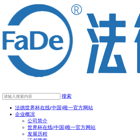
搜索
法德世界杯在线(中国)唯一官方网站
企业概况
公司简介
世界杯在线(中国)唯一官方网站
发展历程