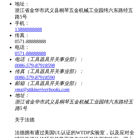
地址：
浙江省金华市武义县桐琴五金机械工业园纬六东路经五
路5号
手机：
13888888888
传真：
0571-88888888
电话：
0571-88888888
电话（工具器具开关事业部）：
0086-579-87918598
传真（工具器具开关事业部）：
0086-579-87918590
邮箱（工具器具开关事业部）：
ymz@stikineriverbooks.com
地址：
浙江省金华市武义县桐琴五金机械工业园纬六东路经五
路5号
关于法德
法德拥有通过美国UL认证的WTDP实验室，以及应对全