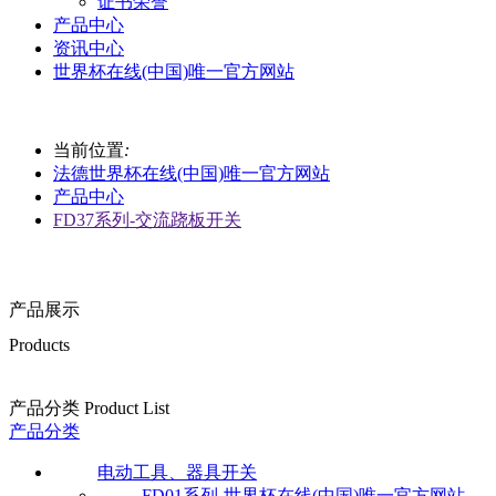
证书荣誉
产品中心
资讯中心
世界杯在线(中国)唯一官方网站
当前位置
:
法德世界杯在线(中国)唯一官方网站
产品中心
FD37系列-交流跷板开关
产品展示
Products
产品分类 Product List
产品分类
电动工具、器具开关
FD01系列-世界杯在线(中国)唯一官方网站