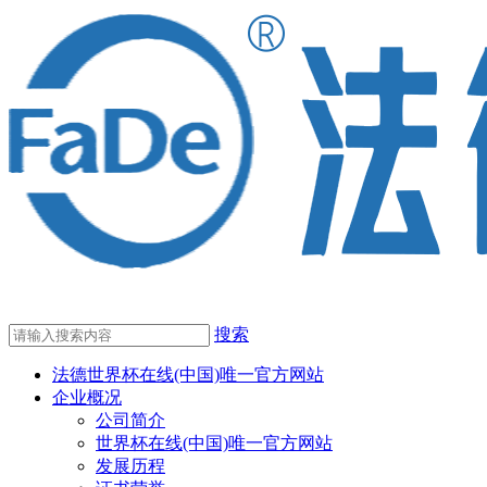
搜索
法德世界杯在线(中国)唯一官方网站
企业概况
公司简介
世界杯在线(中国)唯一官方网站
发展历程