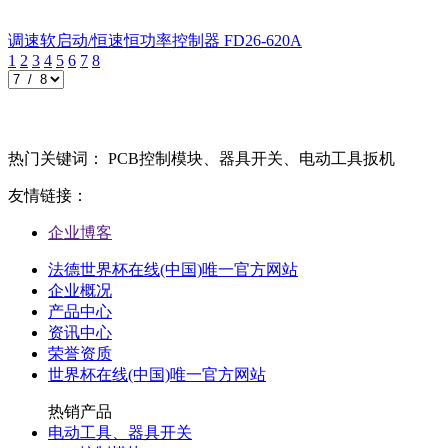
调速软启动/恒速恒功率控制器
FD26-620A
1
2
3
4
5
6
7
8
热门关键词： PCB控制模块、器具开关、电动工具扳机
友情链接：
企业博客
法德世界杯在线(中国)唯一官方网站
企业概况
产品中心
资讯中心
荣誉资质
世界杯在线(中国)唯一官方网站
热销产品
电动工具、器具开关