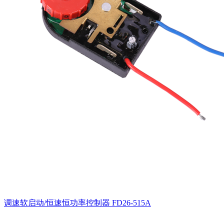
调速软启动/恒速恒功率控制器
FD26-515A