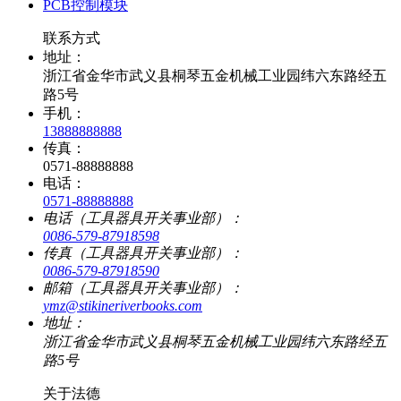
PCB控制模块
联系方式
地址：
浙江省金华市武义县桐琴五金机械工业园纬六东路经五
路5号
手机：
13888888888
传真：
0571-88888888
电话：
0571-88888888
电话（工具器具开关事业部）：
0086-579-87918598
传真（工具器具开关事业部）：
0086-579-87918590
邮箱（工具器具开关事业部）：
ymz@stikineriverbooks.com
地址：
浙江省金华市武义县桐琴五金机械工业园纬六东路经五
路5号
关于法德