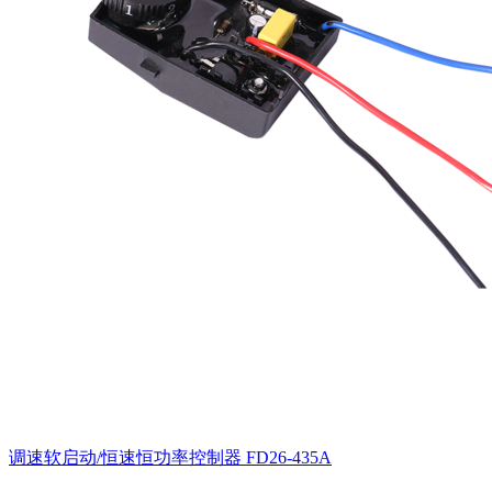
调速软启动/恒速恒功率控制器
FD26-435A