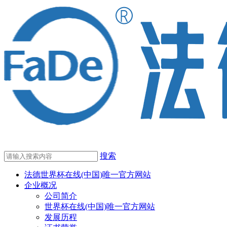
搜索
法德世界杯在线(中国)唯一官方网站
企业概况
公司简介
世界杯在线(中国)唯一官方网站
发展历程