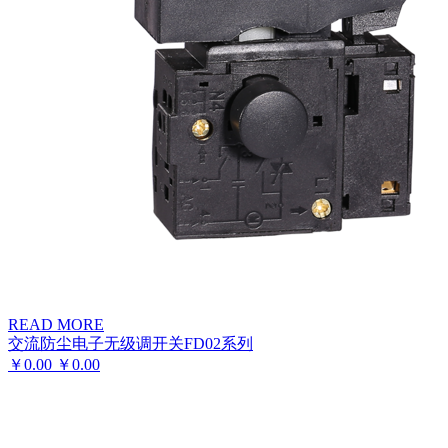
READ MORE
交流防尘电子无级调开关FD02系列
￥
0.00
￥
0.00