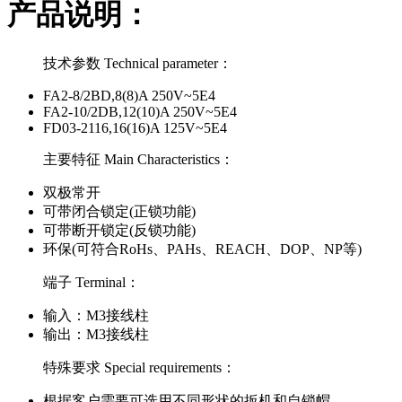
产品说明：
技术参数 Technical parameter：
FA2-8/2BD,8(8)A 250V~5E4
FA2-10/2DB,12(10)A 250V~5E4
FD03-2116,16(16)A 125V~5E4
主要特征 Main Characteristics：
双极常开
可带闭合锁定(正锁功能)
可带断开锁定(反锁功能)
环保(可符合RoHs、PAHs、REACH、DOP、NP等)
端子 Terminal：
输入：M3接线柱
输出：M3接线柱
特殊要求 Special requirements：
根据客户需要可选用不同形状的扳机和自锁帽