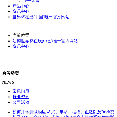
证书荣誉
产品中心
资讯中心
世界杯在线(中国)唯一官方网站
当前位置
:
法德世界杯在线(中国)唯一官方网站
资讯中心
新闻动态
NEWS
常见问题
行业资讯
公司活动
如何开环测试响应
桥式、半桥、推挽、正激以及Buck变