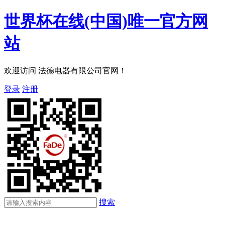
世界杯在线(中国)唯一官方网
站
欢迎访问 法德电器有限公司官网！
登录
注册
搜索