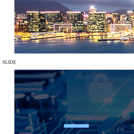
SLIDE