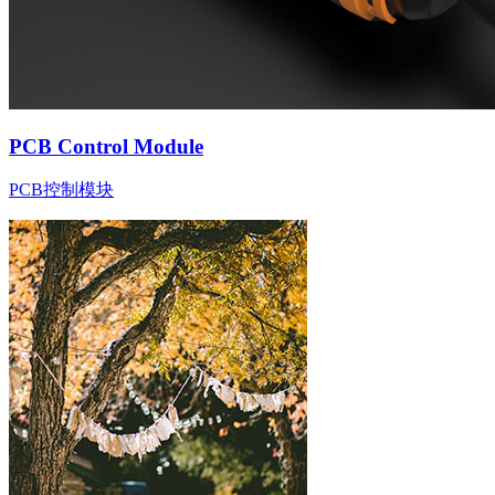
PCB Control Module
PCB控制模块