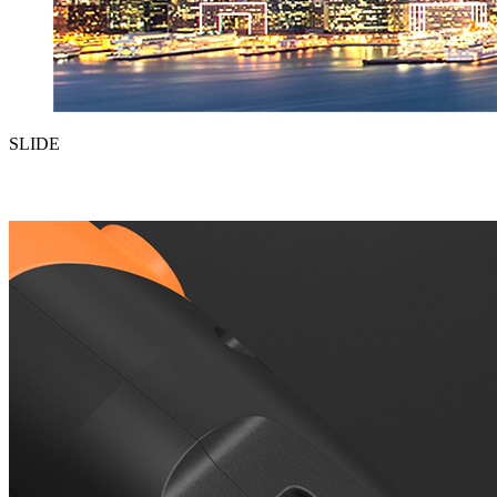
SLIDE