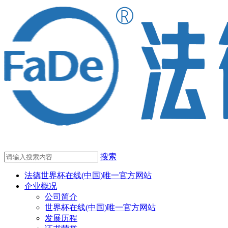
搜索
法德世界杯在线(中国)唯一官方网站
企业概况
公司简介
世界杯在线(中国)唯一官方网站
发展历程