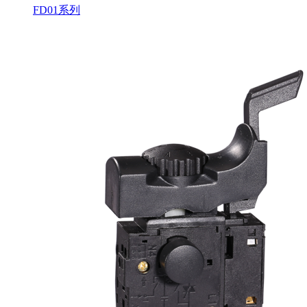
FD01系列