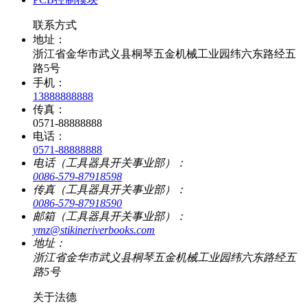
联系方式
地址：
浙江省金华市武义县桐琴五金机械工业园纬六东路经五
路5号
手机：
13888888888
传真：
0571-88888888
电话：
0571-88888888
电话（工具器具开关事业部）：
0086-579-87918598
传真（工具器具开关事业部）：
0086-579-87918590
邮箱（工具器具开关事业部）：
ymz@stikineriverbooks.com
地址：
浙江省金华市武义县桐琴五金机械工业园纬六东路经五
路5号
关于法德