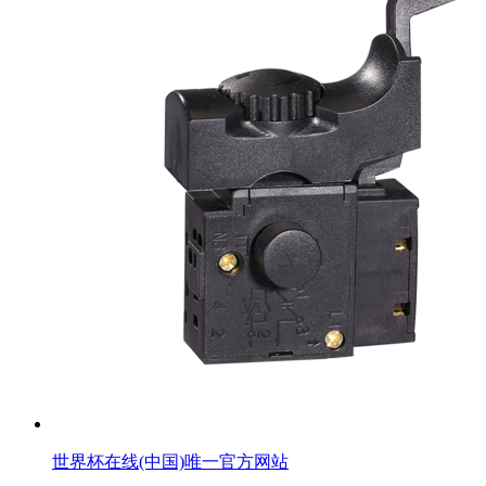
世界杯在线(中国)唯一官方网站