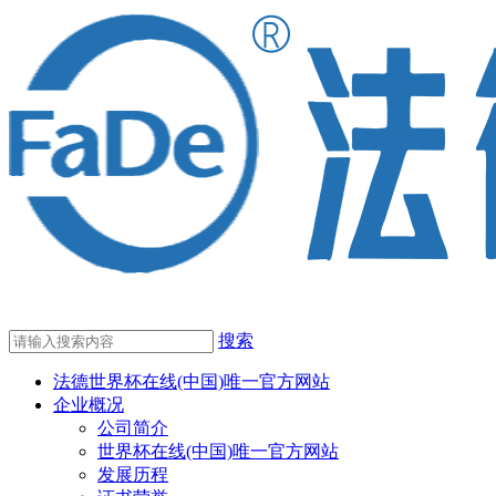
搜索
法德世界杯在线(中国)唯一官方网站
企业概况
公司简介
世界杯在线(中国)唯一官方网站
发展历程