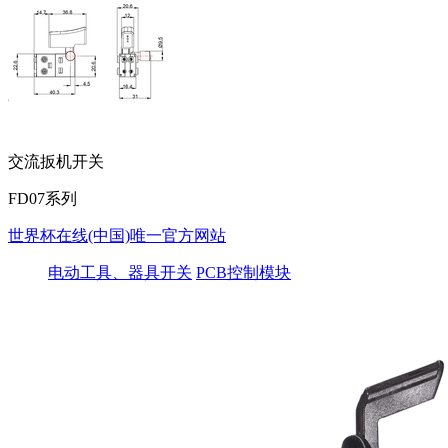
交流扳机开关
FD07系列
世界杯在线(中国)唯一官方网站
电动工具、器具开关
PCB控制模块