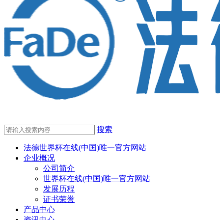
搜索
法德世界杯在线(中国)唯一官方网站
企业概况
公司简介
世界杯在线(中国)唯一官方网站
发展历程
证书荣誉
产品中心
资讯中心