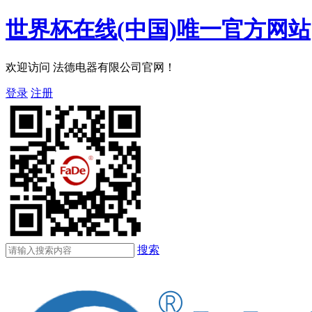
世界杯在线(中国)唯一官方网站
欢迎访问 法德电器有限公司官网！
登录
注册
搜索