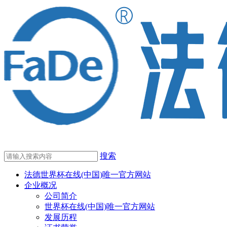
搜索
法德世界杯在线(中国)唯一官方网站
企业概况
公司简介
世界杯在线(中国)唯一官方网站
发展历程