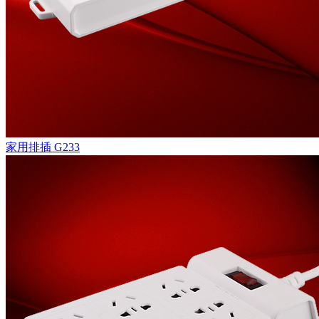
家用排插
G233