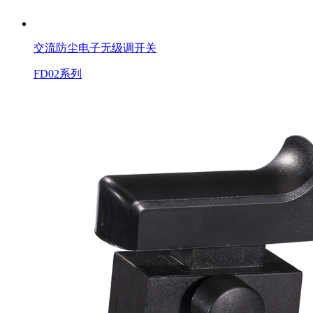
交流防尘电子无级调开关
FD02系列