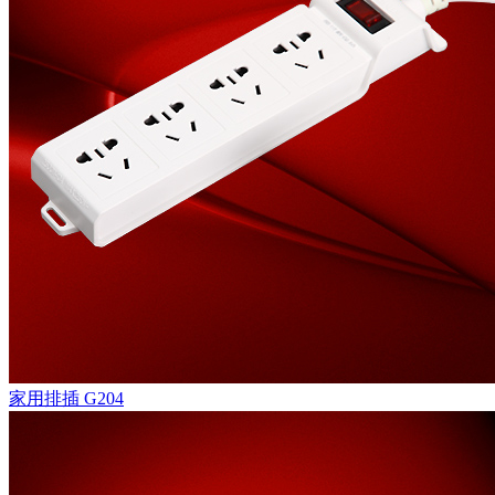
家用排插
G204