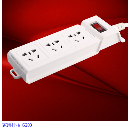
家用排插
G203