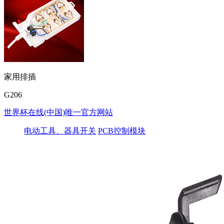
家用排插
G206
世界杯在线(中国)唯一官方网站
电动工具、器具开关
PCB控制模块