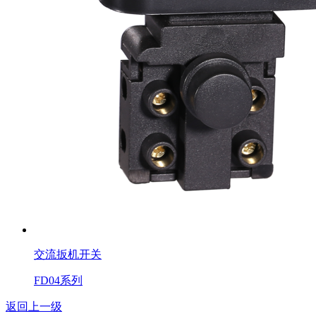
交流扳机开关
FD04系列
返回上一级