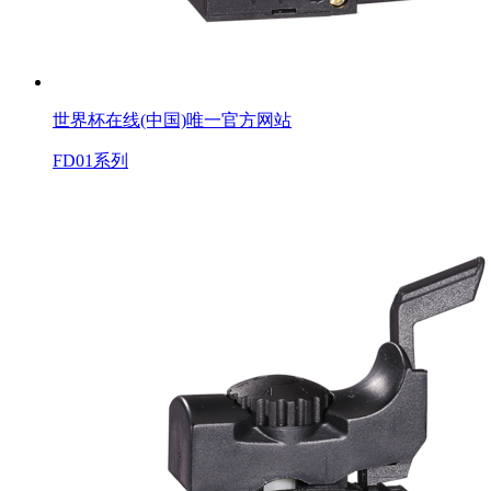
世界杯在线(中国)唯一官方网站
FD01系列