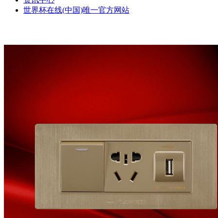
世界杯在线(中国)唯一官方网站