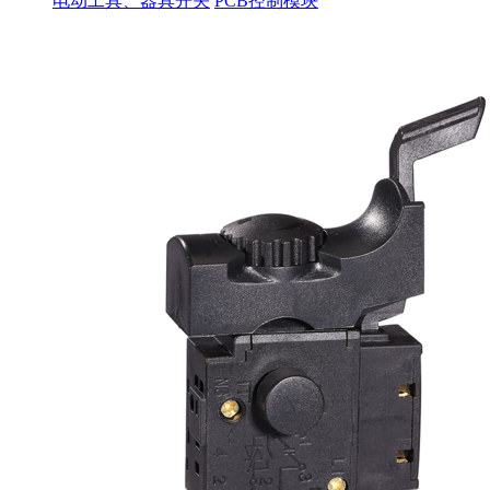
电动工具、器具开关
PCB控制模块