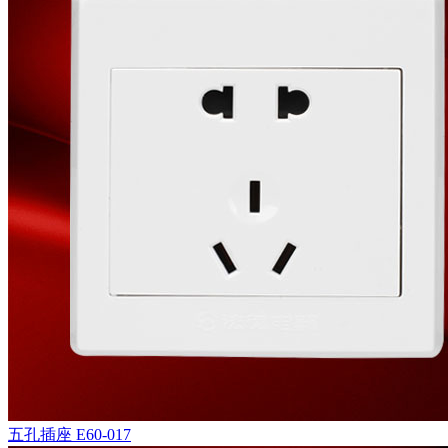
五孔插座
E60-017