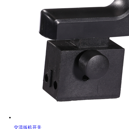
交流扳机开关