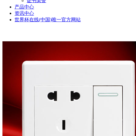
证书荣誉
产品中心
资讯中心
世界杯在线(中国)唯一官方网站