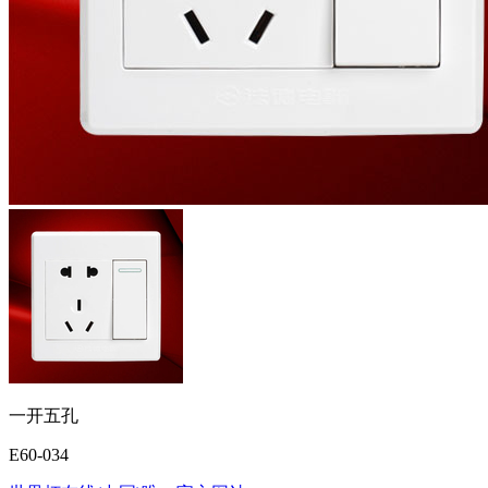
一开五孔
E60-034