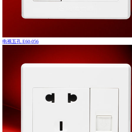
电视五孔
E60-056