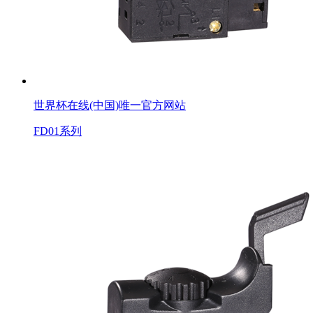
世界杯在线(中国)唯一官方网站
FD01系列