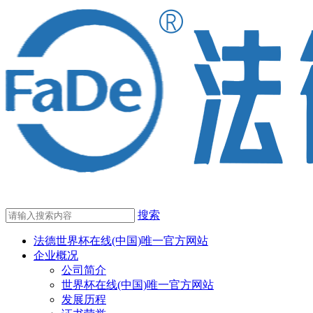
搜索
法德世界杯在线(中国)唯一官方网站
企业概况
公司简介
世界杯在线(中国)唯一官方网站
发展历程