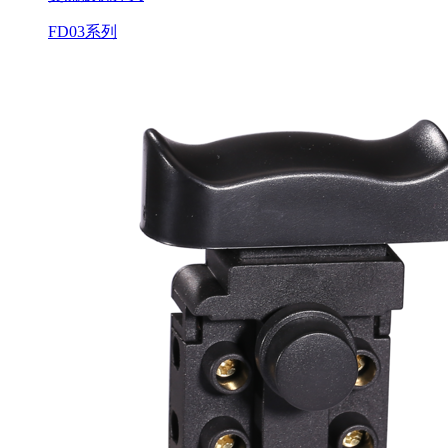
FD03系列