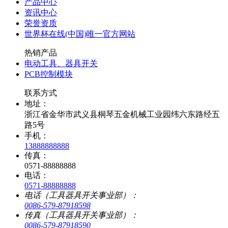
产品中心
资讯中心
荣誉资质
世界杯在线(中国)唯一官方网站
热销产品
电动工具、器具开关
PCB控制模块
联系方式
地址：
浙江省金华市武义县桐琴五金机械工业园纬六东路经五
路5号
手机：
13888888888
传真：
0571-88888888
电话：
0571-88888888
电话（工具器具开关事业部）：
0086-579-87918598
传真（工具器具开关事业部）：
0086-579-87918590