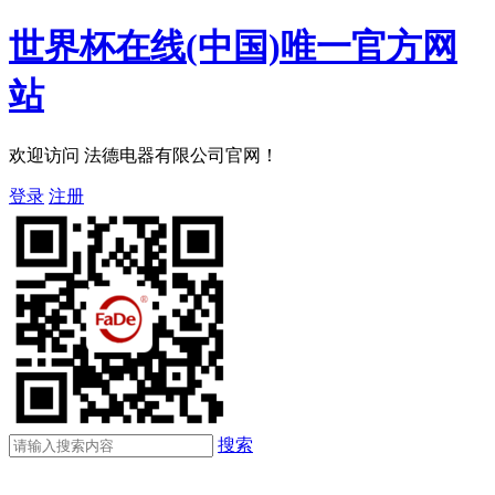
世界杯在线(中国)唯一官方网
站
欢迎访问 法德电器有限公司官网！
登录
注册
搜索