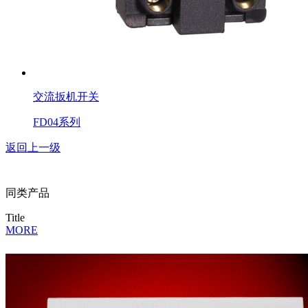
交流扳机开关
FD04系列
返回上一级
同类产品
Title
MORE