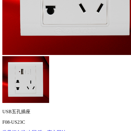
USB五孔插座
F08-US23C