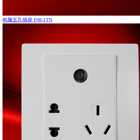
电脑五孔插座
F08-1TN