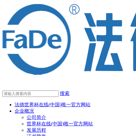
搜索
法德世界杯在线(中国)唯一官方网站
企业概况
公司简介
世界杯在线(中国)唯一官方网站
发展历程