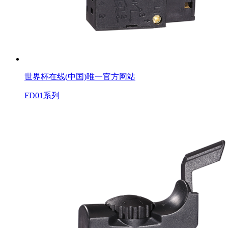
世界杯在线(中国)唯一官方网站
FD01系列