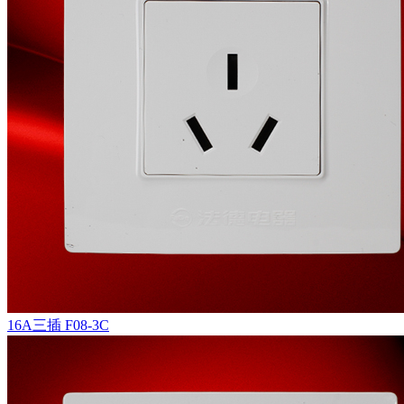
16A三插
F08-3C