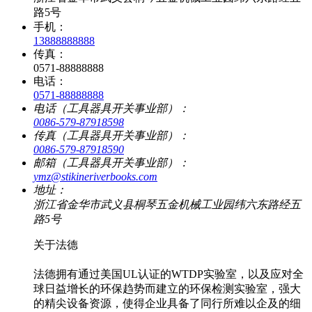
路5号
手机：
13888888888
传真：
0571-88888888
电话：
0571-88888888
电话（工具器具开关事业部）：
0086-579-87918598
传真（工具器具开关事业部）：
0086-579-87918590
邮箱（工具器具开关事业部）：
ymz@stikineriverbooks.com
地址：
浙江省金华市武义县桐琴五金机械工业园纬六东路经五
路5号
关于法德
法德拥有通过美国UL认证的WTDP实验室，以及应对全
球日益增长的环保趋势而建立的环保检测实验室，强大
的精尖设备资源，使得企业具备了同行所难以企及的细