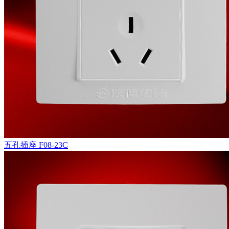
五孔插座
F08-23C