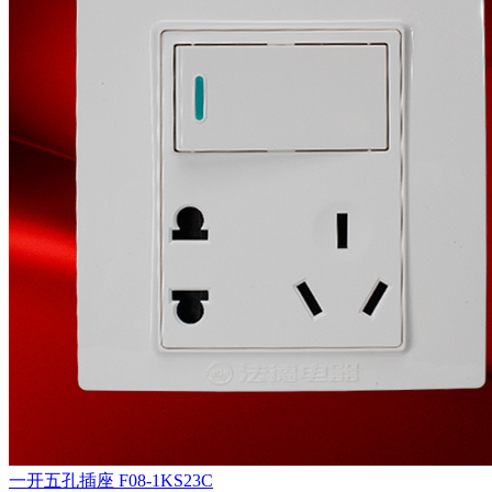
一开五孔插座
F08-1KS23C