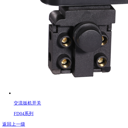
交流扳机开关
FD04系列
返回上一级