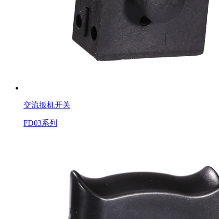
交流扳机开关
FD03系列