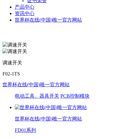
证书荣誉
产品中心
资讯中心
世界杯在线(中国)唯一官方网站
调速开关
F02-1TS
世界杯在线(中国)唯一官方网站
电动工具、器具开关
PCB控制模块
世界杯在线(中国)唯一官方网站
FD01系列