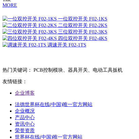
MORE
一位双控开关
F02-1KS
二位双控开关
F02-2KS
三位双控开关
F02-3KS
四位双控开关
F02-4KS
调速开关
F02-1TS
热门关键词： PCB控制模块、器具开关、电动工具扳机
友情链接：
企业博客
法德世界杯在线(中国)唯一官方网站
企业概况
产品中心
资讯中心
荣誉资质
世界杯在线(中国)唯一官方网站