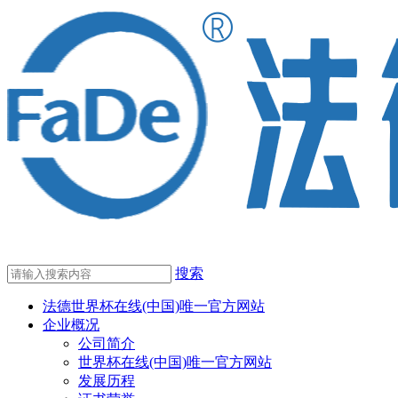
搜索
法德世界杯在线(中国)唯一官方网站
企业概况
公司简介
世界杯在线(中国)唯一官方网站
发展历程