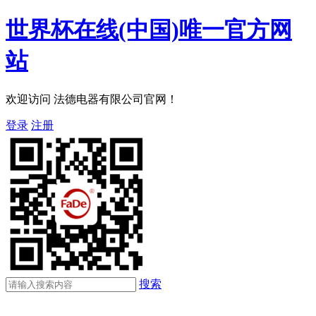
世界杯在线(中国)唯一官方网
站
欢迎访问 法德电器有限公司官网！
登录
注册
搜索