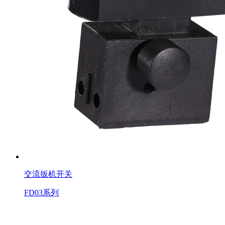
交流扳机开关
FD03系列