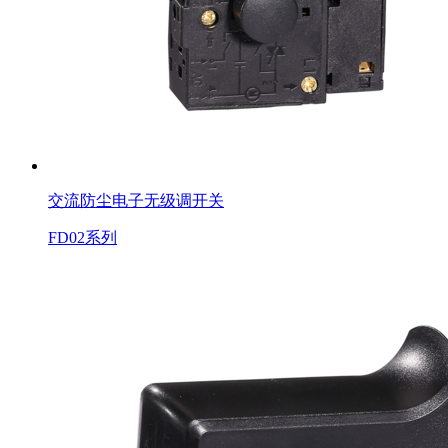
交流防尘电子无级调开关
FD02系列