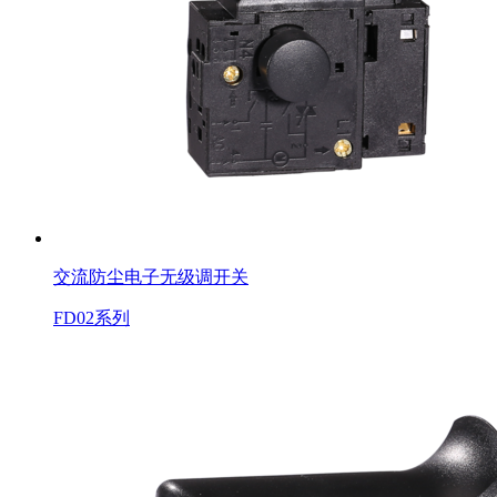
交流防尘电子无级调开关
FD02系列