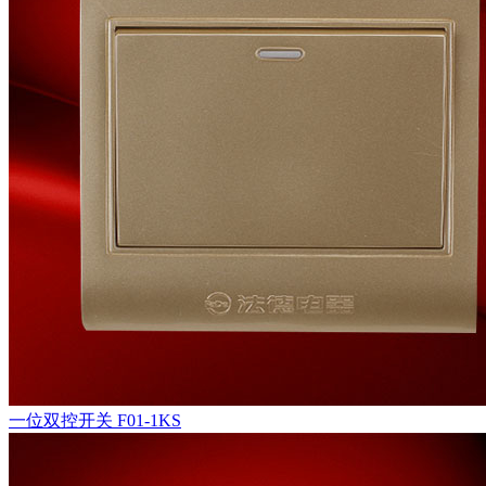
一位双控开关
F01-1KS