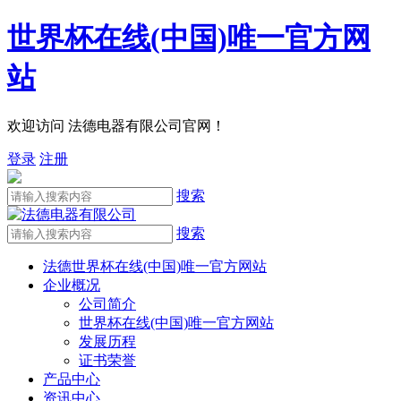
世界杯在线(中国)唯一官方网
站
欢迎访问 法德电器有限公司官网！
登录
注册
搜索
搜索
法德世界杯在线(中国)唯一官方网站
企业概况
公司简介
世界杯在线(中国)唯一官方网站
发展历程
证书荣誉
产品中心
资讯中心