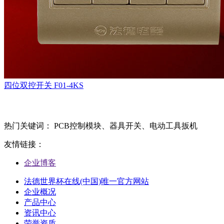
四位双控开关
F01-4KS
热门关键词： PCB控制模块、器具开关、电动工具扳机
友情链接：
企业博客
法德世界杯在线(中国)唯一官方网站
企业概况
产品中心
资讯中心
荣誉资质