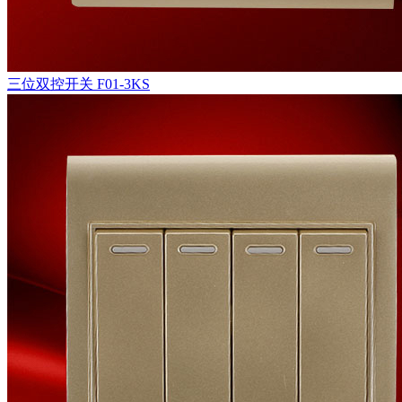
三位双控开关
F01-3KS