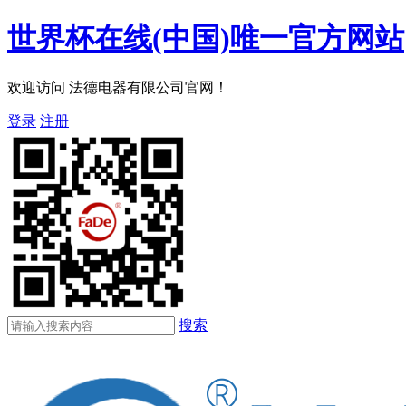
世界杯在线(中国)唯一官方网站
欢迎访问 法德电器有限公司官网！
登录
注册
搜索