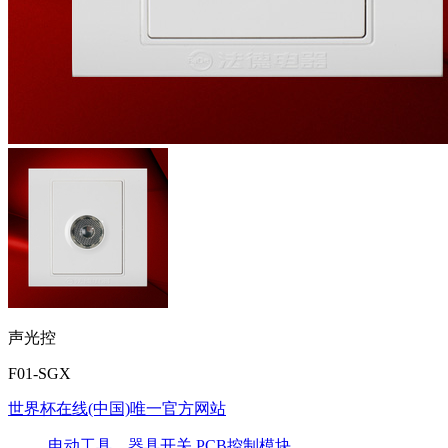
声光控
F01-SGX
世界杯在线(中国)唯一官方网站
电动工具、器具开关
PCB控制模块