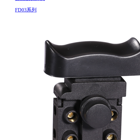
FD03系列