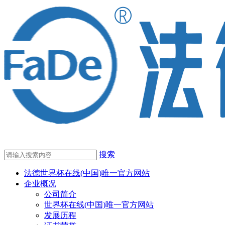
搜索
法德世界杯在线(中国)唯一官方网站
企业概况
公司简介
世界杯在线(中国)唯一官方网站
发展历程