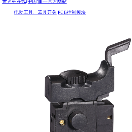
世界杯在线(中国)唯一官方网站
电动工具、器具开关
PCB控制模块