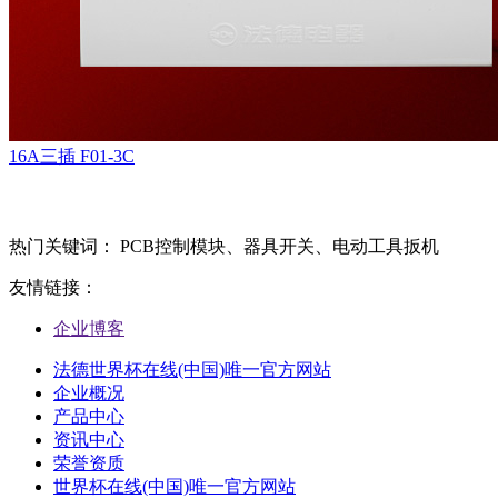
16A三插
F01-3C
热门关键词： PCB控制模块、器具开关、电动工具扳机
友情链接：
企业博客
法德世界杯在线(中国)唯一官方网站
企业概况
产品中心
资讯中心
荣誉资质
世界杯在线(中国)唯一官方网站