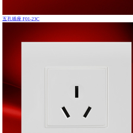
五孔插座
F01-23C