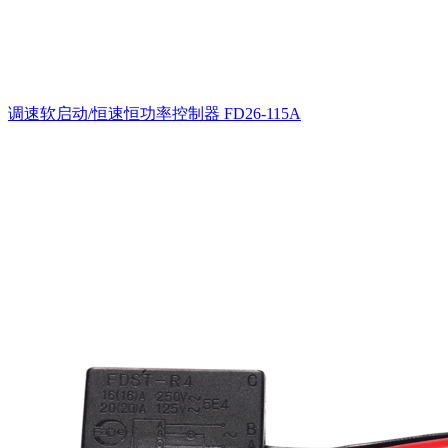
调速软启动/恒速恒功率控制器
FD26-115A