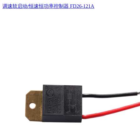
调速软启动/恒速恒功率控制器
FD26-121A