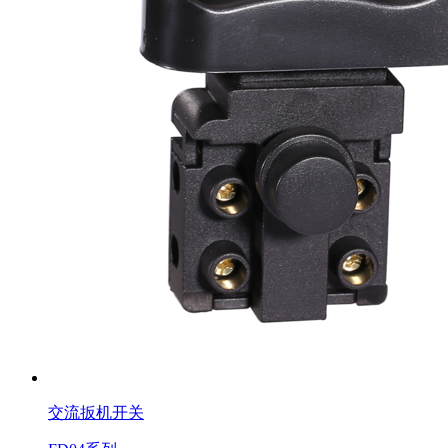
交流扳机开关