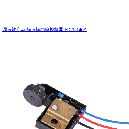
调速软启动/恒速恒功率控制器
FD26-146A