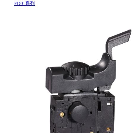
FD01系列