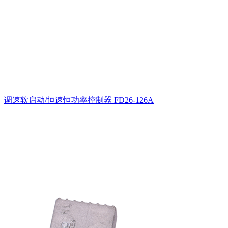
调速软启动/恒速恒功率控制器
FD26-126A