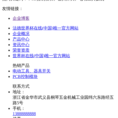
友情链接：
企业博客
法德世界杯在线(中国)唯一官方网站
企业概况
产品中心
资讯中心
荣誉资质
世界杯在线(中国)唯一官方网站
热销产品
电动工具、器具开关
PCB控制模块
联系方式
地址：
浙江省金华市武义县桐琴五金机械工业园纬六东路经五
路5号
手机：
13888888888