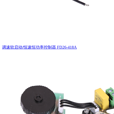
调速软启动/恒速恒功率控制器
FD26-418A