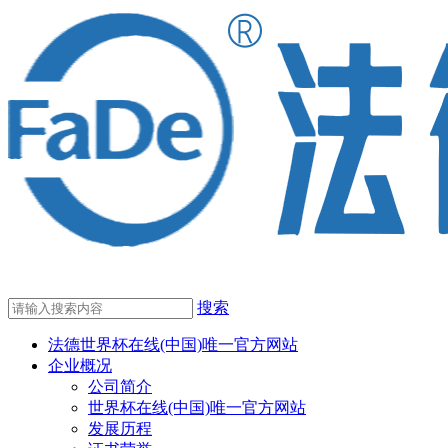
搜索
法德世界杯在线(中国)唯一官方网站
企业概况
公司简介
世界杯在线(中国)唯一官方网站
发展历程