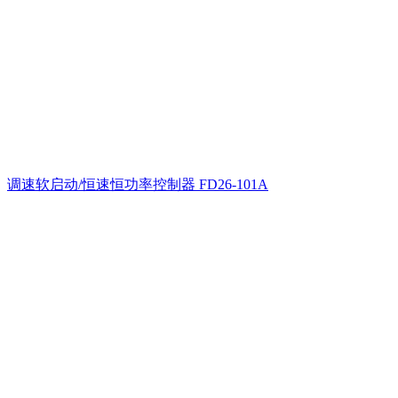
调速软启动/恒速恒功率控制器
FD26-101A