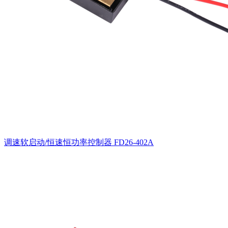
调速软启动/恒速恒功率控制器
FD26-402A