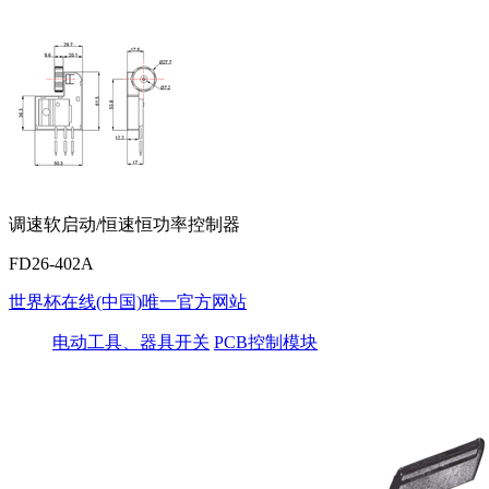
调速软启动/恒速恒功率控制器
FD26-402A
世界杯在线(中国)唯一官方网站
电动工具、器具开关
PCB控制模块