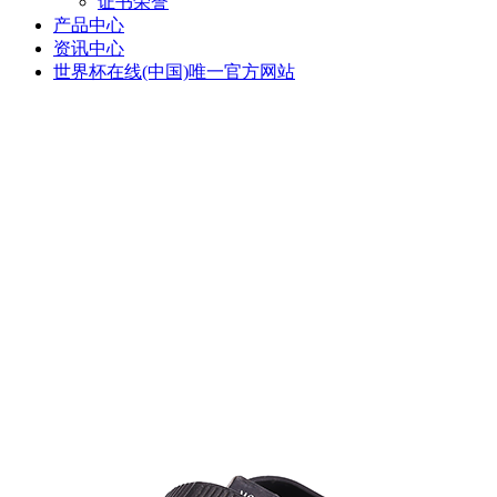
证书荣誉
产品中心
资讯中心
世界杯在线(中国)唯一官方网站