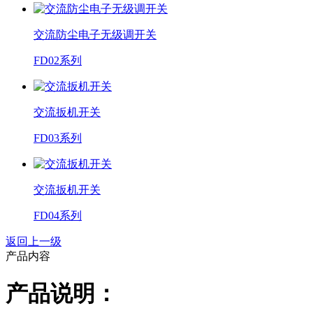
交流防尘电子无级调开关
FD02系列
交流扳机开关
FD03系列
交流扳机开关
FD04系列
返回上一级
产品内容
产品说明：