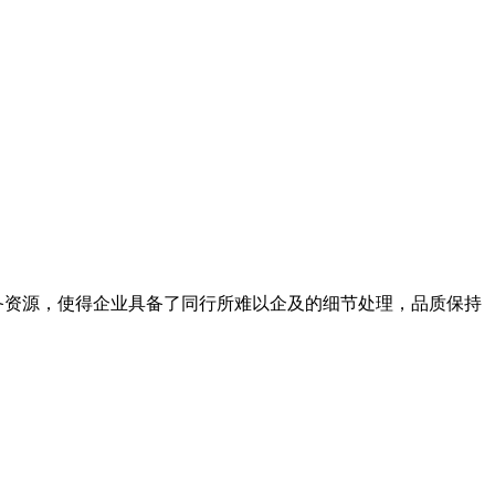
备资源，使得企业具备了同行所难以企及的细节处理，品质保持