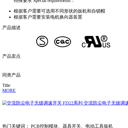
特殊要求 Special requirements：
根据客户需要可选用不同形状的扳机和自锁帽
根据客户需要安装电机换向器装置
产品描述
产品卖点
同类产品
Title
MORE
交流防尘电子无级调
热门关键词： PCB控制模块、器具开关、电动工具扳机