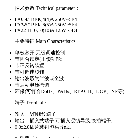
技术参数 Technical parameter：
FA6-4/1BEK,4(4)A 250V~5E4
FA2-5/1BEK,6(5)A 250V~5E4
FA22-1110,10(10)A 125V~5E4
主要特征 Main Characteristics：
单极常开,无级调速控制
带闭合锁定(正锁功能)
带正反转装置
带可调速旋钮
输出波形为半波或全波
带启动电压微调
环保(可符合RoHs、PAHs、REACH、DOP、NP等)
端子 Terminal：
输入：M3螺纹端子
输出：插入式端子,可插入浸锡导线,快插端子,
0.8x2.8插片或铜包头导线。