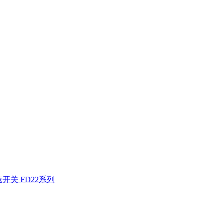
速开关
FD22系列