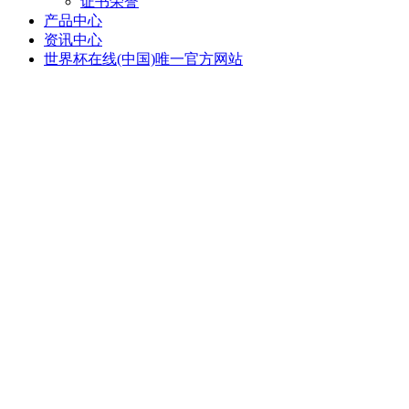
证书荣誉
产品中心
资讯中心
世界杯在线(中国)唯一官方网站