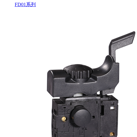
FD01系列