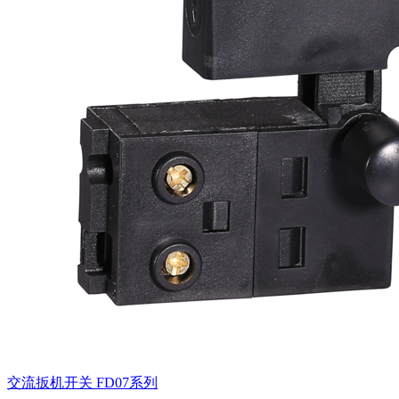
交流扳机开关
FD07系列