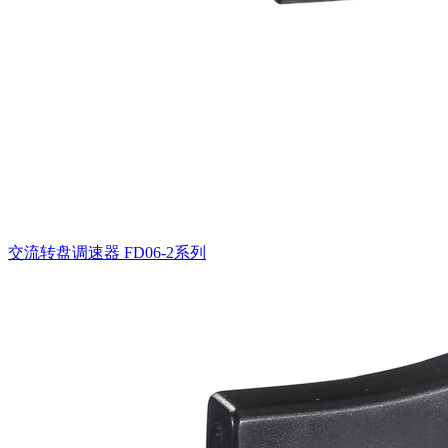
交流转盘调速器
FD06-2系列