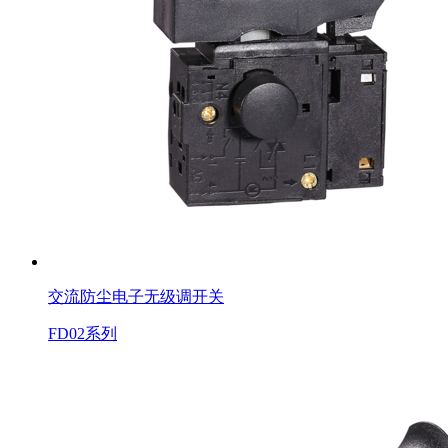
交流防尘电子无级调开关
FD02系列