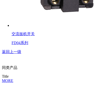
交流扳机开关
FD04系列
返回上一级
同类产品
Title
MORE