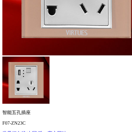
智能五孔插座
F07-ZN23C