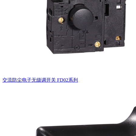
交流防尘电子无级调开关
FD02系列