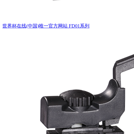
世界杯在线(中国)唯一官方网站
FD01系列