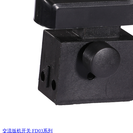
交流扳机开关
FD03系列