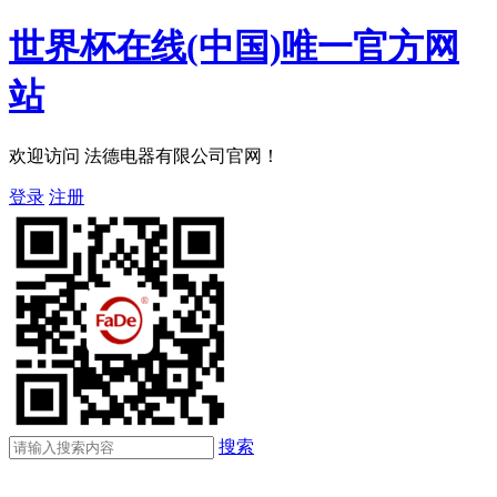
世界杯在线(中国)唯一官方网
站
欢迎访问 法德电器有限公司官网！
登录
注册
搜索