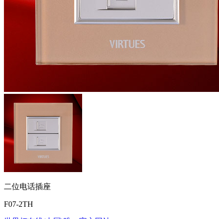
二位电话插座
F07-2TH