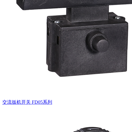
交流扳机开关
FD05系列