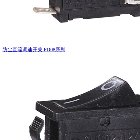
防尘直流调速开关
FD08系列