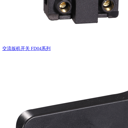
交流扳机开关
FD04系列