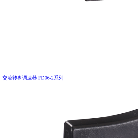
交流转盘调速器
FD06-2系列