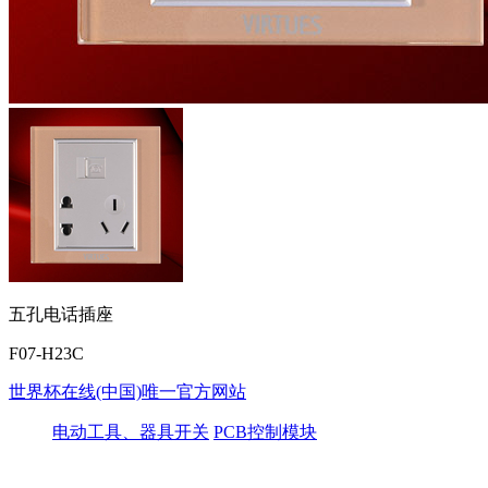
五孔电话插座
F07-H23C
世界杯在线(中国)唯一官方网站
电动工具、器具开关
PCB控制模块