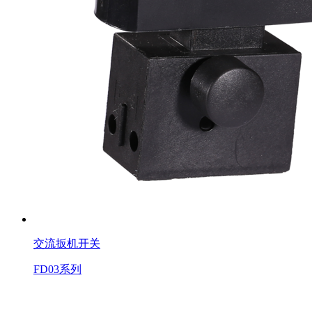
交流扳机开关
FD03系列