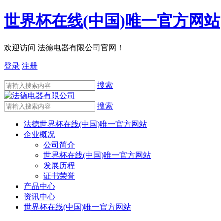
世界杯在线(中国)唯一官方网站
欢迎访问 法德电器有限公司官网！
登录
注册
搜索
搜索
法德世界杯在线(中国)唯一官方网站
企业概况
公司简介
世界杯在线(中国)唯一官方网站
发展历程
证书荣誉
产品中心
资讯中心
世界杯在线(中国)唯一官方网站