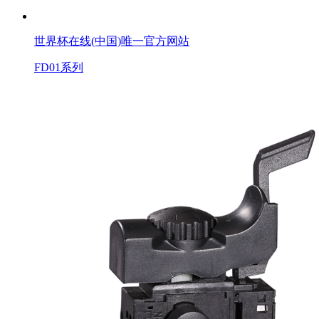
世界杯在线(中国)唯一官方网站
FD01系列