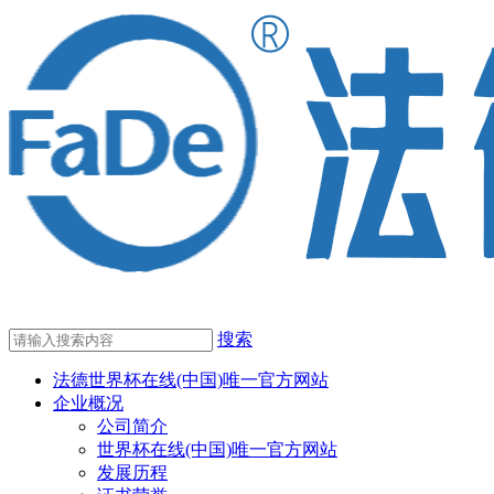
搜索
法德世界杯在线(中国)唯一官方网站
企业概况
公司简介
世界杯在线(中国)唯一官方网站
发展历程