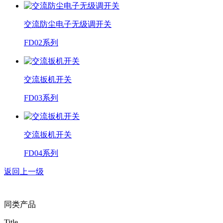
交流防尘电子无级调开关
FD02系列
交流扳机开关
FD03系列
交流扳机开关
FD04系列
返回上一级
同类产品
Title