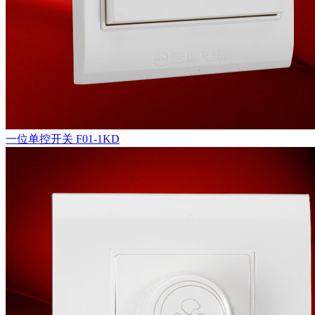
一位单控开关
F01-1KD