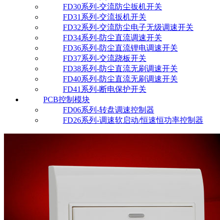
FD30系列-交流防尘扳机开关
FD31系列-交流扳机开关
FD32系列-交流防尘电子无级调速开关
FD34系列-防尘直流调速开关
FD36系列-防尘直流锂电调速开关
FD37系列-交流跷板开关
FD38系列-防尘直流无刷调速开关
FD40系列-防尘直流无刷调速开关
FD41系列-断电保护开关
PCB控制模块
FD06系列-转盘调速控制器
FD26系列-调速软启动/恒速恒功率控制器