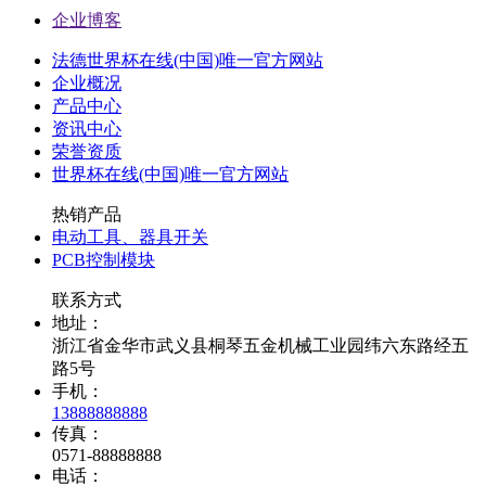
企业博客
法德世界杯在线(中国)唯一官方网站
企业概况
产品中心
资讯中心
荣誉资质
世界杯在线(中国)唯一官方网站
热销产品
电动工具、器具开关
PCB控制模块
联系方式
地址：
浙江省金华市武义县桐琴五金机械工业园纬六东路经五
路5号
手机：
13888888888
传真：
0571-88888888
电话：