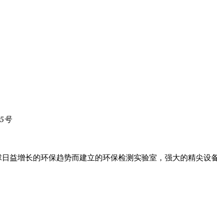
5号
全球日益增长的环保趋势而建立的环保检测实验室，强大的精尖设