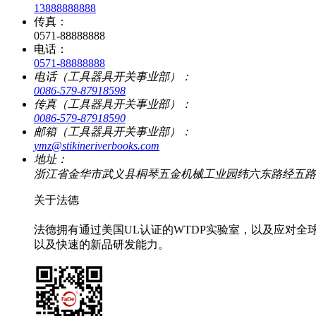
13888888888
传真：
0571-88888888
电话：
0571-88888888
电话（工具器具开关事业部）：
0086-579-87918598
传真（工具器具开关事业部）：
0086-579-87918590
邮箱（工具器具开关事业部）：
ymz@stikineriverbooks.com
地址：
浙江省金华市武义县桐琴五金机械工业园纬六东路经五路
关于法德
法德拥有通过美国UL认证的WTDP实验室，以及应对
以及快速的新品研发能力。