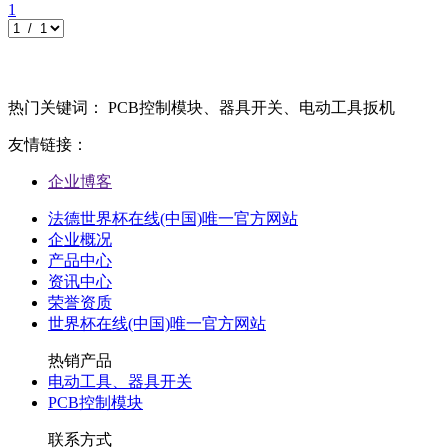
1
热门关键词： PCB控制模块、器具开关、电动工具扳机
友情链接：
企业博客
法德世界杯在线(中国)唯一官方网站
企业概况
产品中心
资讯中心
荣誉资质
世界杯在线(中国)唯一官方网站
热销产品
电动工具、器具开关
PCB控制模块
联系方式