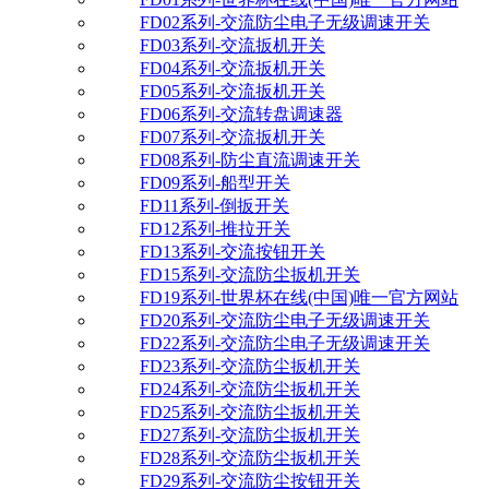
FD02系列-交流防尘电子无级调速开关
FD03系列-交流扳机开关
FD04系列-交流扳机开关
FD05系列-交流扳机开关
FD06系列-交流转盘调速器
FD07系列-交流扳机开关
FD08系列-防尘直流调速开关
FD09系列-船型开关
FD11系列-倒扳开关
FD12系列-推拉开关
FD13系列-交流按钮开关
FD15系列-交流防尘扳机开关
FD19系列-世界杯在线(中国)唯一官方网站
FD20系列-交流防尘电子无级调速开关
FD22系列-交流防尘电子无级调速开关
FD23系列-交流防尘扳机开关
FD24系列-交流防尘扳机开关
FD25系列-交流防尘扳机开关
FD27系列-交流防尘扳机开关
FD28系列-交流防尘扳机开关
FD29系列-交流防尘按钮开关