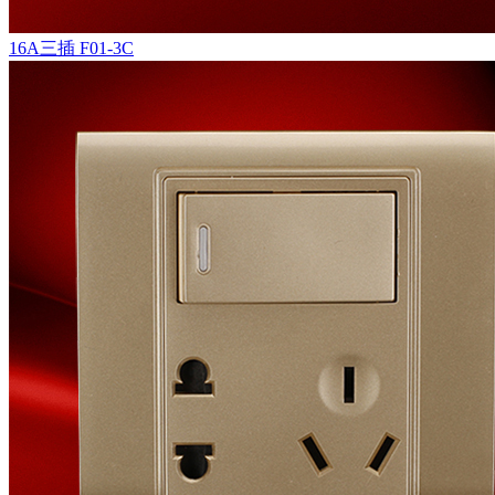
16A三插
F01-3C