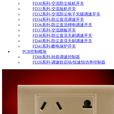
FD30系列-交流防尘扳机开关
FD31系列-交流扳机开关
FD32系列-交流防尘电子无级调速开关
FD34系列-防尘直流调速开关
FD36系列-防尘直流锂电调速开关
FD37系列-交流跷板开关
FD38系列-防尘直流无刷调速开关
FD40系列-防尘直流无刷调速开关
FD41系列-断电保护开关
PCB控制模块
FD06系列-转盘调速控制器
FD26系列-调速软启动/恒速恒功率控制器