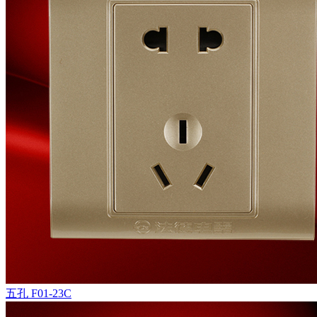
五孔
F01-23C