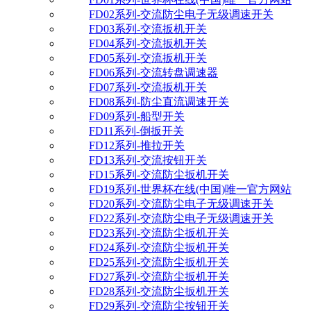
FD02系列-交流防尘电子无级调速开关
FD03系列-交流扳机开关
FD04系列-交流扳机开关
FD05系列-交流扳机开关
FD06系列-交流转盘调速器
FD07系列-交流扳机开关
FD08系列-防尘直流调速开关
FD09系列-船型开关
FD11系列-倒扳开关
FD12系列-推拉开关
FD13系列-交流按钮开关
FD15系列-交流防尘扳机开关
FD19系列-世界杯在线(中国)唯一官方网站
FD20系列-交流防尘电子无级调速开关
FD22系列-交流防尘电子无级调速开关
FD23系列-交流防尘扳机开关
FD24系列-交流防尘扳机开关
FD25系列-交流防尘扳机开关
FD27系列-交流防尘扳机开关
FD28系列-交流防尘扳机开关
FD29系列-交流防尘按钮开关