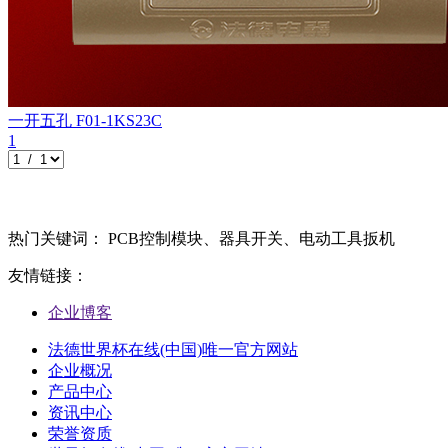
一开五孔
F01-1KS23C
1
热门关键词： PCB控制模块、器具开关、电动工具扳机
友情链接：
企业博客
法德世界杯在线(中国)唯一官方网站
企业概况
产品中心
资讯中心
荣誉资质