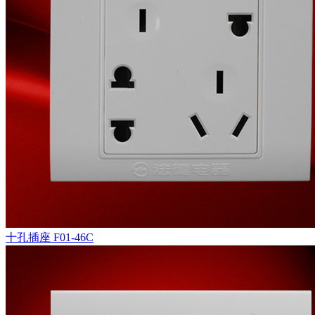
十孔插座
F01-46C