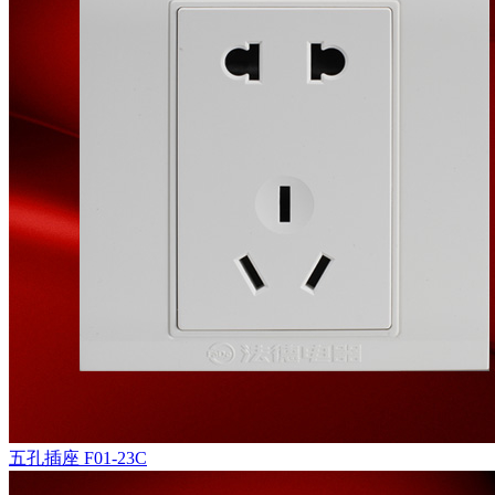
五孔插座
F01-23C