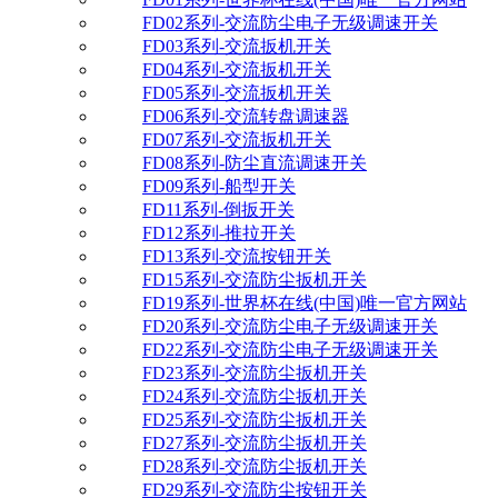
FD02系列-交流防尘电子无级调速开关
FD03系列-交流扳机开关
FD04系列-交流扳机开关
FD05系列-交流扳机开关
FD06系列-交流转盘调速器
FD07系列-交流扳机开关
FD08系列-防尘直流调速开关
FD09系列-船型开关
FD11系列-倒扳开关
FD12系列-推拉开关
FD13系列-交流按钮开关
FD15系列-交流防尘扳机开关
FD19系列-世界杯在线(中国)唯一官方网站
FD20系列-交流防尘电子无级调速开关
FD22系列-交流防尘电子无级调速开关
FD23系列-交流防尘扳机开关
FD24系列-交流防尘扳机开关
FD25系列-交流防尘扳机开关
FD27系列-交流防尘扳机开关
FD28系列-交流防尘扳机开关
FD29系列-交流防尘按钮开关