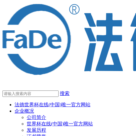
搜索
法德世界杯在线(中国)唯一官方网站
企业概况
公司简介
世界杯在线(中国)唯一官方网站
发展历程